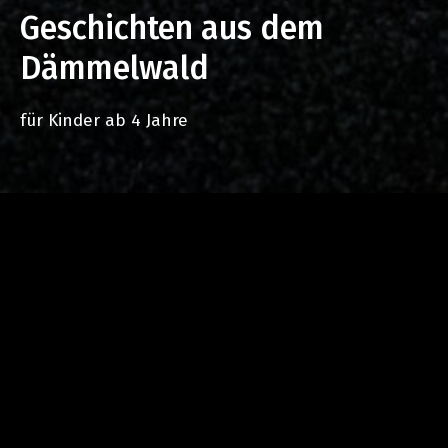
Geschichten aus dem
Dämmelwald
für Kinder ab 4 Jahre
Im wunderschönen Dämmelwald wohnt der
Wichtel Nikolaus Erdmann in einem hohlen Baum.
Er ist sowas wie die Waldpolizei und hat gerade
großen Ärger mit Waldverschmutzung und zwei
Kindern, die Tieren nachstellen. Hilfe bekommt er
unerwartet von einer kleinen Hexe, die auf einem
Wildschwein reitet.